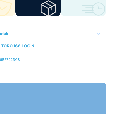
oduk
I TORO168 LOGIN
6BF7923GS
l