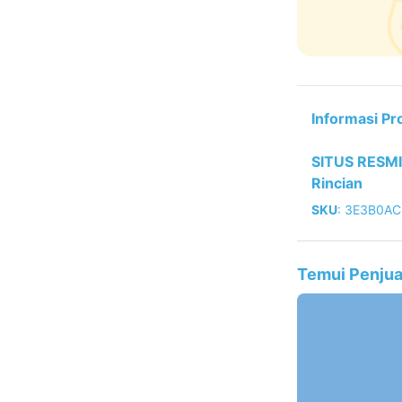
Informasi Pr
SITUS RESM
Rincian
SKU
:
3E3B0AC
Temui Penjua