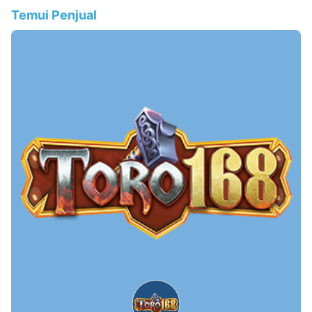
Temui Penjual