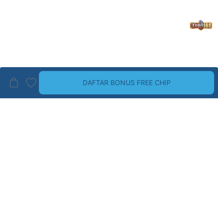
DAFTAR BONUS FREE CHIP
BRAND PALING TOP
LIHAT SEMUA
Guess
Havaianas
Wrangler
Dr. Martens
ALDO
Birkenstock
CHRISTIAN LOUBOUTIN