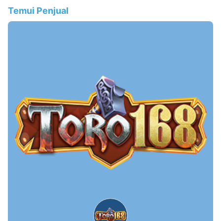
Temui Penjual