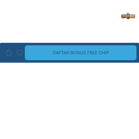
DAFTAR BONUS FREE CHIP
BRAND PALING TOP
LIHAT SEMUA
Guess
Havaianas
Wrangler
Dr. Martens
ALDO
Birkenstock
CHRISTIAN LOUBOUTIN