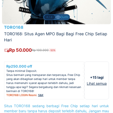
4/4
Outfit
TORO168
TORO168: Situs Agen MPO Bagi Bagi Free Chip Setiap
Hari
Rp 50.000
Rp 100.000
-50%
Rp250.000 off
Tanpa minimal Deposit.
Situs bermain yang transparan dan terpercaya. Free Chip
+15 lagi
yang akan dibagikan setiap hari untuk member tanpa
harus memenuhi syarat apapun terlebih dahulu, jadi
Lihat semua
tunggu apa lagi? Segera bergabung dan nikmati keseruan
bermain di TORO168!
TORO168 LOGIN Resmi
.
S&K
Situs TORO168 sedang berbagi Free Chip setiap hari untuk
member baru tanpa harus deposit terlebih dahulu, Jangan mau