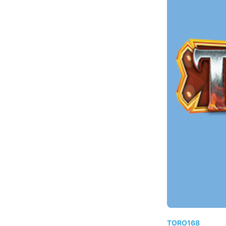
TORO168