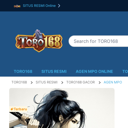
SITUS RESMI Online
TORO168
SITUS RESMI
AGEN MPO ONLINE
TO
TORO168
SITUS RESMI
TORO168 GACOR
AGEN MPO
Terbaru