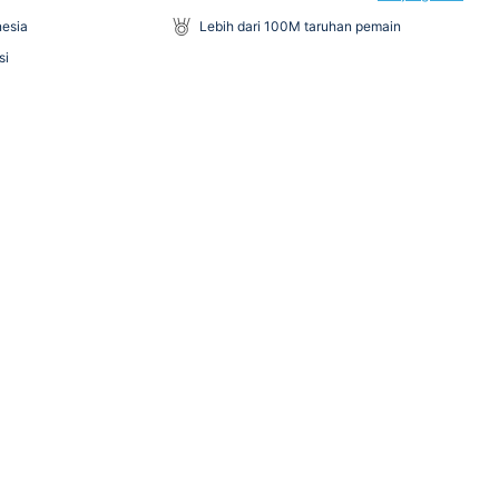
nesia
Lebih dari 100M taruhan pemain
si