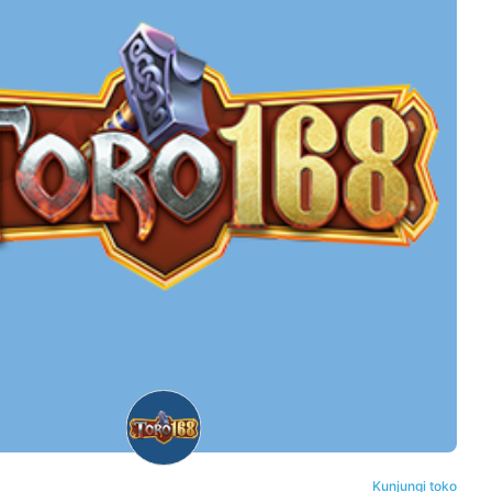
Kunjungi toko