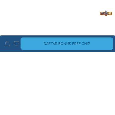
DAFTAR BONUS FREE CHIP
BRAND PALING TOP
LIHAT SEMUA
Guess
Havaianas
Wrangler
Dr. Martens
ALDO
Birkenstock
CHRISTIAN LOUBOUTIN