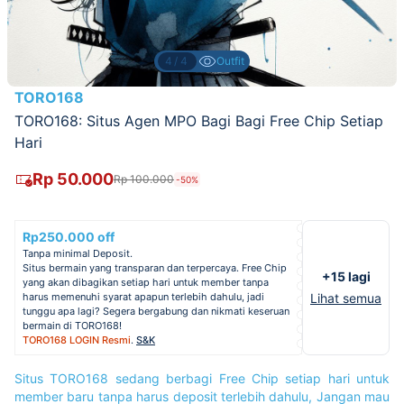
4/4
Outfit
TORO168
TORO168: Situs Agen MPO Bagi Bagi Free Chip Setiap
Hari
Rp 50.000
Rp 100.000
-50%
Rp250.000 off
Tanpa minimal Deposit.
Situs bermain yang transparan dan terpercaya. Free Chip
+15 lagi
yang akan dibagikan setiap hari untuk member tanpa
harus memenuhi syarat apapun terlebih dahulu, jadi
Lihat semua
tunggu apa lagi? Segera bergabung dan nikmati keseruan
bermain di TORO168!
TORO168 LOGIN Resmi
.
S&K
Situs TORO168 sedang berbagi Free Chip setiap hari untuk
member baru tanpa harus deposit terlebih dahulu, Jangan mau