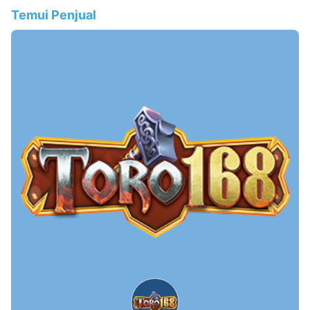
Temui Penjual