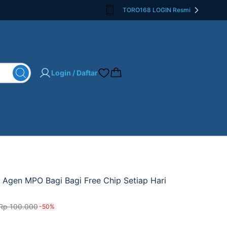
TORO168 LOGIN Resmi
Login / Daftar
 Agen MPO Bagi Bagi Free Chip Setiap Hari
Rp 100.000
-50%