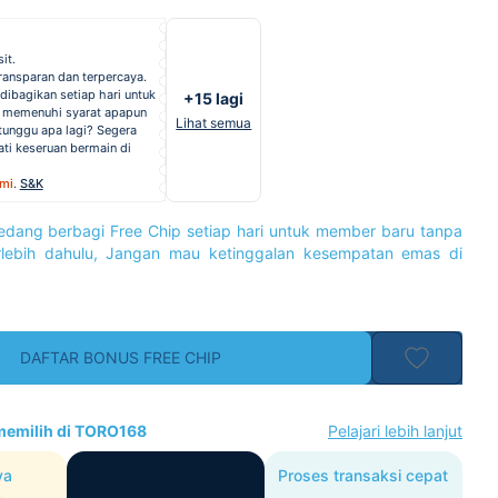
it.
ransparan dan terpercaya.
dibagikan setiap hari untuk
+15 lagi
 memenuhi syarat apapun
Lihat semua
 tunggu apa lagi? Segera
ti keseruan bermain di
mi
.
S&K
dang berbagi Free Chip setiap hari untuk member baru tanpa
erlebih dahulu, Jangan mau ketinggalan kesempatan emas di
DAFTAR BONUS FREE CHIP
emilih di TORO168
Pelajari lebih lanjut
ya
TORO168 DAFTAR
Proses transaksi cepat
Pools