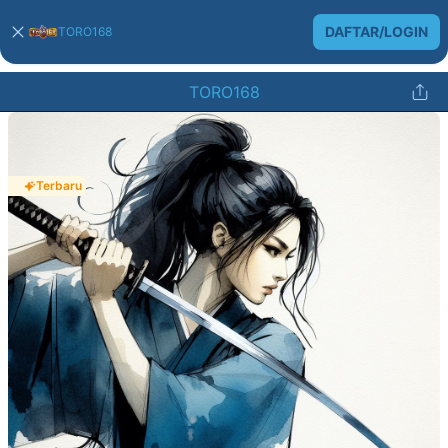
DAFTAR/LOGIN
TORO168
TORO168
Terbaru