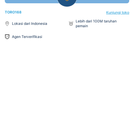
TORO168
Kunjungi toko
Lebih dari 100M taruhan
Lokasi dari Indonesia
pemain
Agen Terverifikasi