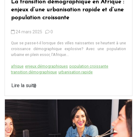
La transition démographique en Afrique :
enjeux d’une urbanisation rapide et d’une
population croissante
24 mars 2025
0
Que se passe-t-il lorsque des villes naissantes se heurtent à une
croissance démographique explosive? Avec une population
urbaine en plein essor, l’Afrique...
afrique
enjeux démographiques
population croissante
transition démographique
urbanisation rapide
Lire la suite