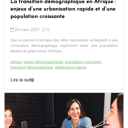
La transition démographique en Afrique :
enjeux d’une urbanisation rapide et d’une
population croissante
24 mars 2025
0
Que se passe-t-il lorsque des villes naissantes se heurtent à une
croissance démographique explosive? Avec une population
urbaine en plein essor, l’Afrique...
afrique
enjeux démographiques
population croissante
transition démographique
urbanisation rapide
Lire la suite