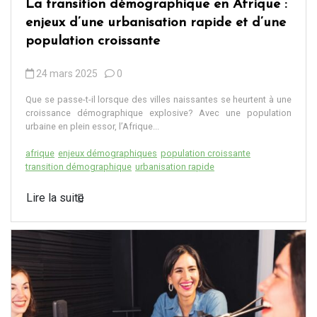
La transition démographique en Afrique :
enjeux d’une urbanisation rapide et d’une
population croissante
24 mars 2025
0
Que se passe-t-il lorsque des villes naissantes se heurtent à une
croissance démographique explosive? Avec une population
urbaine en plein essor, l’Afrique...
afrique
enjeux démographiques
population croissante
transition démographique
urbanisation rapide
Lire la suite