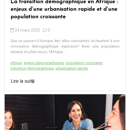
La transition démographique en Afrique :
enjeux d’une urbanisation rapide et d’une
population croissante
24 mars 2025
0
Que se passe-t-il lorsque des villes naissantes se heurtent à une
croissance démographique explosive? Avec une population
urbaine en plein essor, l’Afrique...
afrique
enjeux démographiques
population croissante
transition démographique
urbanisation rapide
Lire la suite