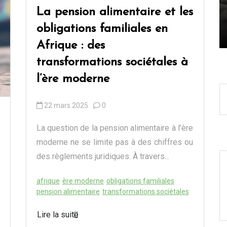
?
La pension alimentaire et les
obligations familiales en
13 octobre 2025
0
Afrique : des
transformations sociétales à
l’ère moderne
22 mars 2025
0
La question de la pension alimentaire à l’ère
moderne ne se limite pas à des chiffres ou
des règlements juridiques. À travers...
afrique
ère moderne
obligations familiales
pension alimentaire
transformations sociétales
Lire la suite