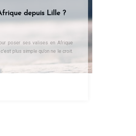
rique depuis Lille ?
 pour poser ses valises en Afrique
’est plus simple qu’on ne le croit.
Dans
Voyages
Comment se rendre en
Afrique depuis Lille ?
Dans
Business
Découvrez Donafesta : La
Référence pour vos ....