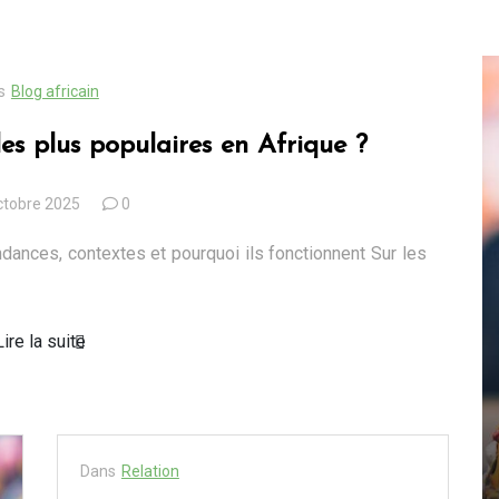
s
Blog africain
es plus populaires en Afrique ?
ctobre 2025
0
dances, contextes et pourquoi ils fonctionnent Sur les
Lire la suite
Dans
Blog africain
Quels sont les cadeaux les
n
plus populaires en Afrique
Dans
Relation