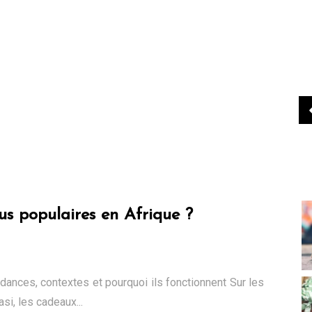
us populaires en Afrique ?
dances, contextes et pourquoi ils fonctionnent Sur les
si, les cadeaux...