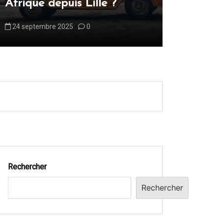
Afrique depuis Lille ?
?
24 septembre 2025
0
13 octobre 
Rechercher
Rechercher