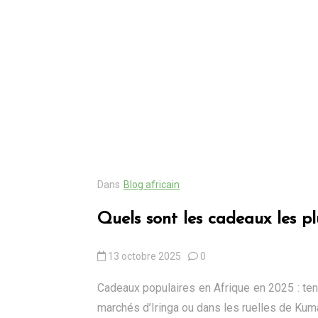
Dans
Blog africain
ariat en
Quels sont les cadeaux les pl
cales,
ts
13 octobre 2025
0
Cadeaux populaires en Afrique en 2025 : ten
marchés d’Iringa ou dans les ruelles de Kuma