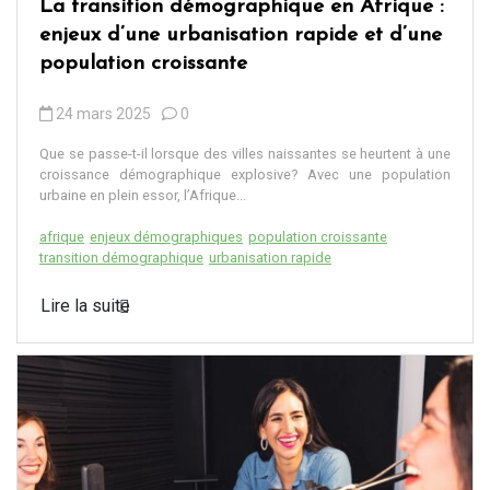
La transition démographique en Afrique :
enjeux d’une urbanisation rapide et d’une
population croissante
24 mars 2025
0
Que se passe-t-il lorsque des villes naissantes se heurtent à une
croissance démographique explosive? Avec une population
urbaine en plein essor, l’Afrique...
afrique
enjeux démographiques
population croissante
transition démographique
urbanisation rapide
Lire la suite