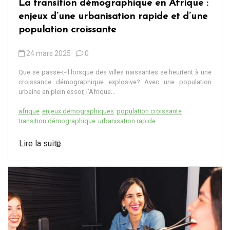
La transition démographique en Afrique :
enjeux d’une urbanisation rapide et d’une
population croissante
24 mars 2025
0
Que se passe-t-il lorsque des villes naissantes se heurtent à une
croissance démographique explosive? Avec une population
urbaine en plein essor, l’Afrique...
afrique
enjeux démographiques
population croissante
transition démographique
urbanisation rapide
Lire la suite