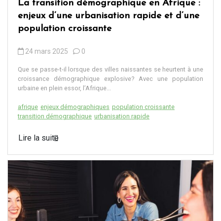
La transition démographique en Afrique :
enjeux d’une urbanisation rapide et d’une
population croissante
24 mars 2025
0
Que se passe-t-il lorsque des villes naissantes se heurtent à une
croissance démographique explosive? Avec une population
urbaine en plein essor, l’Afrique...
afrique
enjeux démographiques
population croissante
transition démographique
urbanisation rapide
Lire la suite