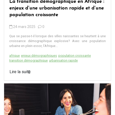
La transition démographique en Afrique :
enjeux d’une urbanisation rapide et d’une
population croissante
24 mars 2025
0
Que se passe-t-il lorsque des villes naissantes se heurtent à une
croissance démographique explosive? Avec une population
urbaine en plein essor, l’Afrique...
afrique
enjeux démographiques
population croissante
transition démographique
urbanisation rapide
Lire la suite