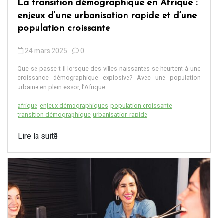
La transition démographique en Afrique :
enjeux d’une urbanisation rapide et d’une
population croissante
24 mars 2025
0
Que se passe-t-il lorsque des villes naissantes se heurtent à une
croissance démographique explosive? Avec une population
urbaine en plein essor, l’Afrique...
afrique
enjeux démographiques
population croissante
transition démographique
urbanisation rapide
Lire la suite