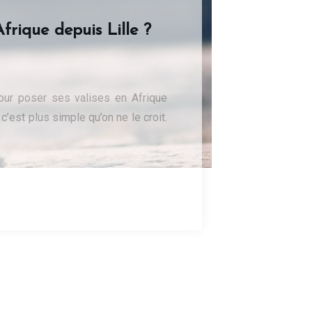
rique depuis Lille ?
 pour poser ses valises en Afrique
’est plus simple qu’on ne le croit.
Dans
Voyages
Comment se rendre en
Afrique depuis Lille ?
Dans
Business
Découvrez Donafesta : La
Référence pour vos ....