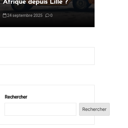
Afrique depuis Lille ?
?
24 septembre 2025
0
13 octobre 
Rechercher
Rechercher