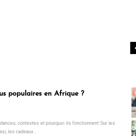
us populaires en Afrique ?
dances, contextes et pourquoi ils fonctionnent Sur les
si, les cadeaux...