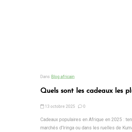
Dans
Blog africain
ariat en
Quels sont les cadeaux les pl
cales,
ts
13 octobre 2025
0
Cadeaux populaires en Afrique en 2025 : ten
marchés d’Iringa ou dans les ruelles de Kuma