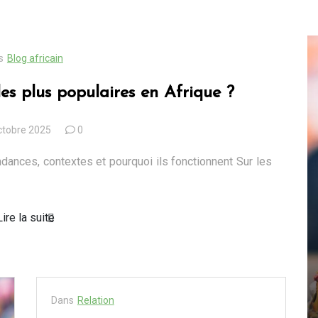
s
Blog africain
es plus populaires en Afrique ?
ctobre 2025
0
dances, contextes et pourquoi ils fonctionnent Sur les
Lire la suite
Dans
Blog africain
Quels sont les cadeaux les
n
plus populaires en Afrique
Dans
Relation