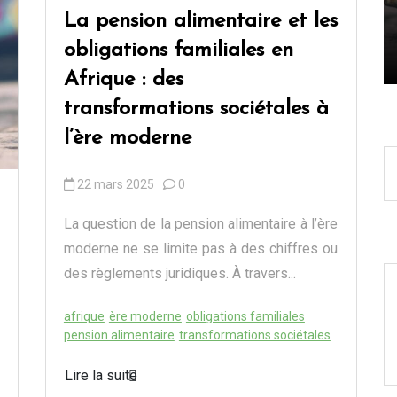
?
La pension alimentaire et les
obligations familiales en
13 octobre 2025
0
Afrique : des
transformations sociétales à
l’ère moderne
22 mars 2025
0
La question de la pension alimentaire à l’ère
moderne ne se limite pas à des chiffres ou
des règlements juridiques. À travers...
afrique
ère moderne
obligations familiales
pension alimentaire
transformations sociétales
Lire la suite