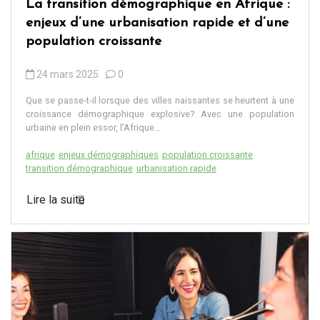
La transition démographique en Afrique :
enjeux d’une urbanisation rapide et d’une
population croissante
24 mars 2025
0
Que se passe-t-il lorsque des villes naissantes se heurtent à une
croissance démographique explosive? Avec une population
urbaine en plein essor, l’Afrique...
afrique
enjeux démographiques
population croissante
transition démographique
urbanisation rapide
Lire la suite